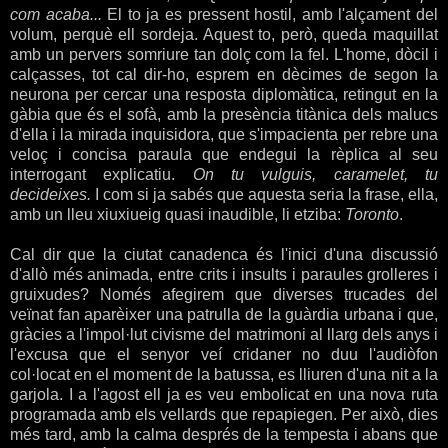
com acaba...
El to ja es pressent hostil, amb l'alçament del
volum, perquè ell sordeja. Aquest to, però, queda maquillat
amb un pervers somriure tan dolç com la fel. L'home, dòcil i
calçasses, tot cal dir-ho, esprem en dècimes de segon la
neurona per cercar una resposta diplomàtica, retingut en la
gàbia que és el sofà, amb la presència titànica dels malucs
d'ella i la mirada inquisidora, que s'impacienta per rebre una
veloç i concisa paraula que endegui la rèplica al seu
interrogant explicatiu.
On tu vulguis, caramelet, tu
decideixes.
I com si ja sabés que aquesta seria la frase, ella,
amb un lleu xiuxiueig quasi inaudible, li etziba:
Toronto
.
Cal dir que la ciutat canadenca és l'inici d'una discussió
d'allò més animada, entre crits i insults i paraules grolleres i
gruixudes? Només afegirem que diverses trucades del
veïnat fan aparèixer una patrulla de la guàrdia urbana i que,
gràcies a l'impol·lut civisme del matrimoni al llarg dels anys i
l'excusa que el senyor veí cridaner no duu l'audiòfon
col·locat en el moment de la batussa, es lliuren d'una nit a la
garjola. I a l'agost ell ja es veu embolicat en una nova ruta
programada amb els vellards que repapiegen. Per això, dies
més tard, amb la calma després de la tempesta i abans que