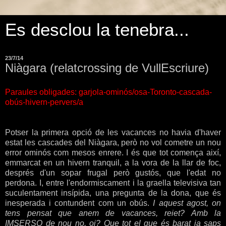
Es desclou la tenebra...
23/7/14
Niàgara (relatcrossing de VullEscriure)
Paraules obligades:
garjola-ominós/osa-Toronto-cascada-
obús-hivern-pervers/a
Potser la primera opció de les vacances no havia d'haver
estat les cascades del Niàgara, però no vol cometre un nou
error ominós com mesos enrere. I és que tot comença així,
emmarcat en un hivern tranquil, a la vora de la llar de foc,
després d'un sopar frugal però gustós, que l'edat no
perdona. I, entre l'endormiscament i la graella televisiva tan
suculentament insípida, una pregunta de la dona, que és
inesperada i contundent com un obús.
I aquest agost, on
tens pensat que anem de vacances, reiet? Amb la
IMSERSO de nou no, oi? Que tot el que és barat ja saps