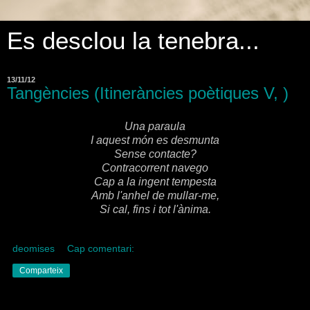
Es desclou la tenebra...
13/11/12
Tangències (Itineràncies poètiques V, )
Una paraula
I aquest món es desmunta
Sense contacte?
Contracorrent navego
Cap a la ingent tempesta
Amb l'anhel de mullar-me,
Si cal, fins i tot l'ànima.
deomises
Cap comentari:
Comparteix