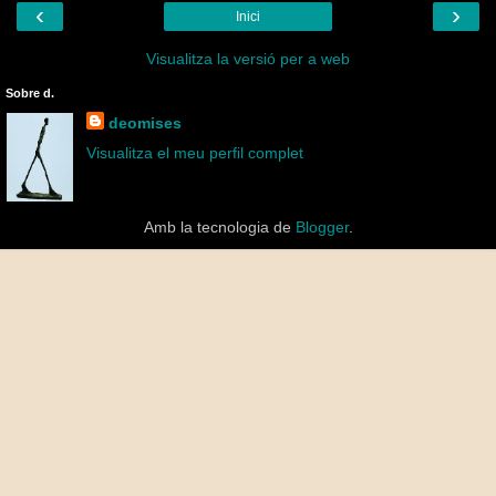
‹
›
Inici
Visualitza la versió per a web
Sobre d.
deomises
Visualitza el meu perfil complet
Amb la tecnologia de
Blogger
.